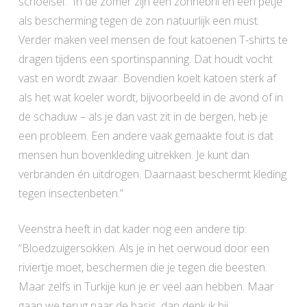
schoeisel. “In de zomer zijn een zonnebril en een petje
als bescherming tegen de zon natuurlijk een must.
Verder maken veel mensen de fout katoenen T-shirts te
dragen tijdens een sportinspanning. Dat houdt vocht
vast en wordt zwaar. Bovendien koelt katoen sterk af
als het wat koeler wordt, bijvoorbeeld in de avond of in
de schaduw – als je dan vast zit in de bergen, heb je
een probleem. Een andere vaak gemaakte fout is dat
mensen hun bovenkleding uitrekken. Je kunt dan
verbranden én uitdrogen. Daarnaast beschermt kleding
tegen insectenbeten.”
Veenstra heeft in dat kader nog een andere tip:
“Bloedzuigersokken. Als je in het oerwoud door een
riviertje moet, beschermen die je tegen die beesten.
Maar zelfs in Turkije kun je er veel aan hebben. Maar
gaan we terug naar de basis, dan denk ik bij