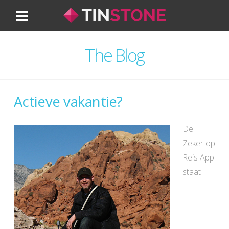
Navigation
The Blog
Actieve vakantie?
De
Zeker op
Reis App
staat