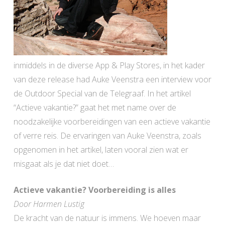
inmiddels in de diverse App & Play Stores, in het kader
van deze release had Auke Veenstra een interview voor
de Outdoor Special van de Telegraaf. In het artikel
“Actieve vakantie?” gaat het met name over de
noodzakelijke voorbereidingen van een actieve vakantie
of verre reis. De ervaringen van Auke Veenstra, zoals
opgenomen in het artikel, laten vooral zien wat er
misgaat als je dat niet doet…
Actieve vakantie? Voorbereiding is alles
Door Harmen Lustig
De kracht van de natuur is immens. We hoeven maar