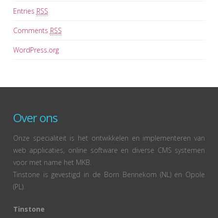
Entries
RSS
Comments
RSS
WordPress.org
Over ons
Onze specialiteit is het ontwikkelen en implementeren van
web applicaties, online software en diverse CMS systemen
voor met name het MKB.
Tinstone is gevestigd in de Born Bennekom (NL) en Opole
(PL).
Tinstone